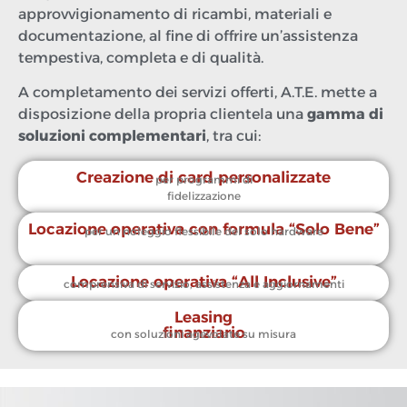
approvvigionamento di ricambi, materiali e
documentazione, al fine di offrire un’assistenza
tempestiva, completa e di qualità.
A completamento dei servizi offerti, A.T.E. mette a
disposizione della propria clientela una
gamma di
soluzioni complementari
, tra cui:
Creazione di card personalizzate
per programmi di
fidelizzazione
Locazione operativa con formula “Solo Bene”
per un noleggio flessibile del solo hardware
Locazione operativa “All Inclusive”
comprensiva di servizio, assistenza e aggiornamenti
Leasing
finanziario
con soluzioni agevolate su misura