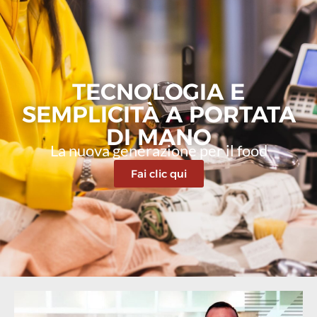
TECNOLOGIA E
SEMPLICITÀ A PORTATA
DI MANO
La nuova generazione per il food
Fai clic qui