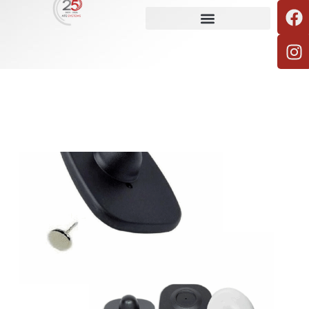
Placche antifurto OSTRAD5
SCOPRI DI PIÙ