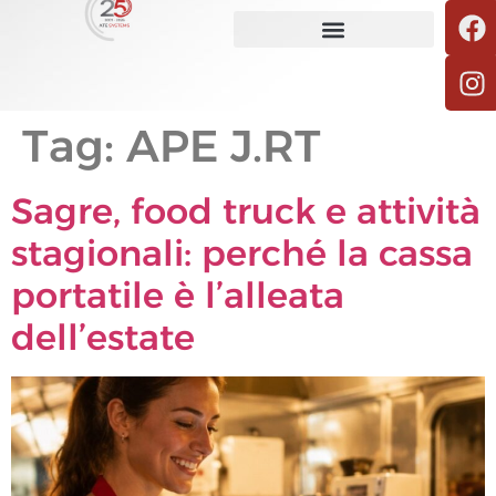
Tag:
APE J.RT
Sagre, food truck e attività
stagionali: perché la cassa
portatile è l’alleata
dell’estate