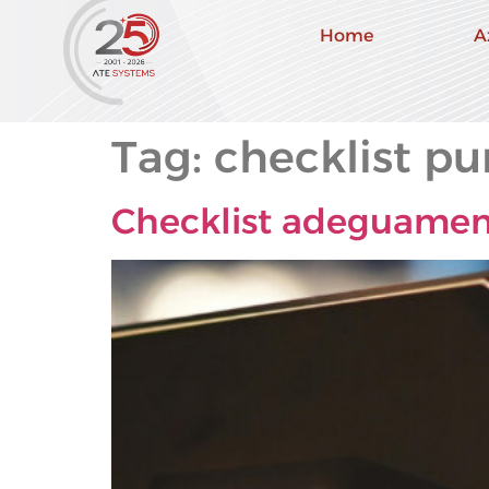
Home
A
Tag:
checklist pu
Checklist adeguamen