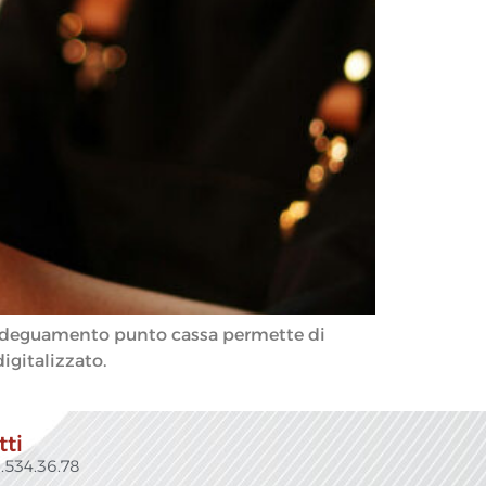
st adeguamento punto cassa permette di
igitalizzato.
tti
.534.36.78