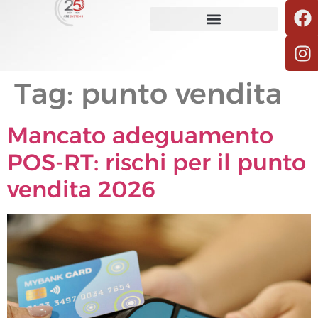
Tag:
punto vendita
Mancato adeguamento
POS-RT: rischi per il punto
vendita 2026